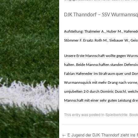
DJK Thanndorf – SSV Wurmannsqu
Aufstellung: Thalmeier A., Huber M., Hafeneder
Stömmer F. Ersatz:
Roth M., Siebauer W., Geis
Unsere Erste Mannschaft wollte gegen
Wurma
halten. Beide Mannschaften standen Defensiv s
Fabian Hafeneder im Strafraum quer und Domin
Wurmannsquick mit mehr Drang nach vorne, ko
umjubelten 2:0 durch Dominic Duschl,
welch
Mannschaft mit einer sehr guten Leistung dre
This entry was posted in
Spielberichte
. Boo
←
E Jugend der DJK Thanndorf zieht ins 