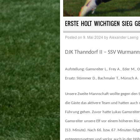
ERSTE HOLT WICHTIGEN SIEG G
Posted on
9. Mai 2024
by
Alexander Laeng
DJK Thanndorf II – SSV Wurmanns
Aufstellung: Gamsreiter L., Frey A., Eder M., 
Ersatz: Stömmer D., Bachmaier T., Münsch A.
Unsere Zweite Mannschaft wollte gegen den
die Gäste das aktivere Team und hatten auch
Führung gehen. Zuvor hatte Lukas Gamsreiter e
Gamsreiter unsere Elf vor einem höheren Rück
(53. Minute). Nach 66. bzw. 67. Minuten folgt
entgegenzusetzen und verlor auch in der Höhe