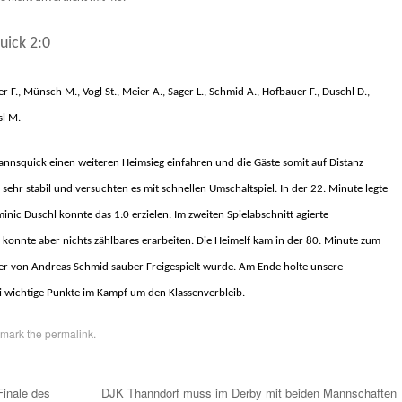
ick 2:0
 F., Münsch M., Vogl St., Meier A., Sager L., Schmid A., Hofbauer F., Duschl D.,
sl M.
nnsquick
einen weiteren Heimsieg einfahren und die Gäste somit auf Distanz
ehr stabil und versuchten es mit schnellen Umschaltspiel. In der 22. Minute legte
ic Duschl konnte das 1:0 erzielen. Im zweiten Spielabschnitt agierte
nnte aber nichts zählbares erarbeiten. Die Heimelf kam in der 80. Minute zum
er von Andreas Schmid sauber Freigespielt wurde.
Am Ende holte unsere
i wichtige Punkte im Kampf um den Klassenverbleib.
kmark the
permalink
.
Finale des
DJK Thanndorf muss im Derby mit beiden Mannschaften