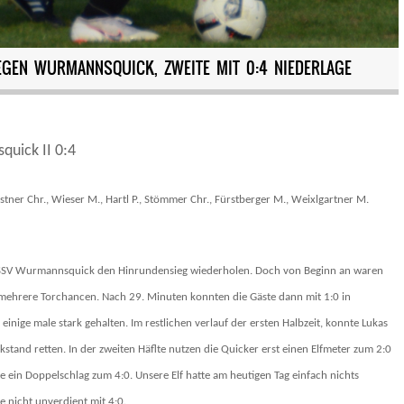
EGEN WURMANNSQUICK, ZWEITE MIT 0:4 NIEDERLAGE
quick II 0:4
Ostner Chr., Wieser M., Hartl P., Stömmer Chr., Fürstberger M., Weixlgartner M.
 SSV Wurmannsquick den Hinrundensieg wiederholen. Doch von Beginn an waren
 mehrere Torchancen. Nach 29. Minuten konnten die Gäste dann mit 1:0 in
inige male stark gehalten. Im restlichen verlauf der ersten Halbzeit, konnte Lukas
stand retten. In der zweiten Häflte nutzen die Quicker erst einen Elfmeter zum 2:0
e ein Doppelschlag zum 4:0. Unsere Elf hatte am heutigen Tag einfach nichts
 nicht unverdient mit 4:0.