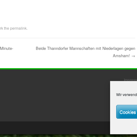
rk the
permalink
.
Minute-
Beide Thanndorfer Mannschaften mit Niederlagen gegen
Amsham!
→
Impres
Datensc
Wir verwend
Mitglie
Cookies 