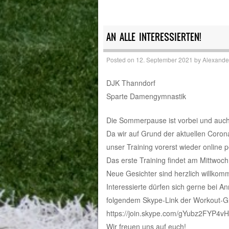
AN ALLE INTERESSIERTEN!
Posted on
12. September 2021
by
Alexande
DJK Thanndorf
Sparte Damengymnastik
Die Sommerpause ist vorbei und auch
Da wir auf Grund der aktuellen Coron
unser Training vorerst wieder online 
Das erste Training findet am Mittwoch
Neue Gesichter sind herzlich willko
Interessierte dürfen sich gerne bei 
folgendem Skype-Link der Workout-Gr
https://join.skype.com/gYubz2FYP4vH
Wir freuen uns auf euch!