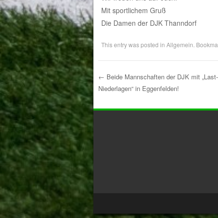
Mit sportlichem Gruß
Die Damen der DJK Thanndorf
This entry was posted in
Allgemein
. Bookma
←
Beide Mannschaften der DJK mit „Last-
Niederlagen“ in Eggenfelden!
Post navigation