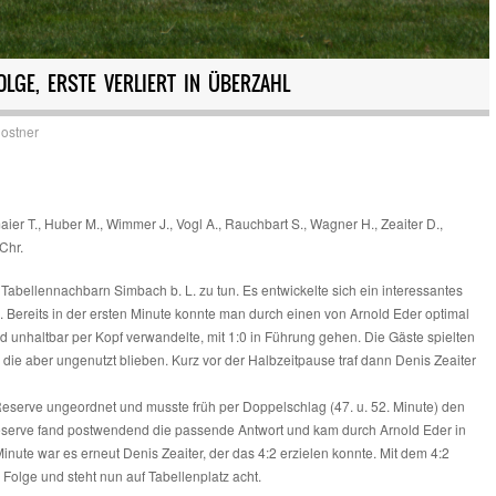
OLGE, ERSTE VERLIERT IN ÜBERZAHL
 ostner
ier T., Huber M., Wimmer J., Vogl A., Rauchbart S., Wagner H., Zeaiter D.,
Chr.
abellennachbarn Simbach b. L. zu tun. Es entwickelte sich ein interessantes
. Bereits in der ersten Minute konnte man durch einen von Arnold Eder optimal
d unhaltbar per Kopf verwandelte, mit 1:0 in Führung gehen. Die Gäste spielten
 die aber ungenutzt blieben. Kurz vor der Halbzeitpause traf dann Denis Zeaiter
eserve ungeordnet und musste früh per Doppelschlag (47. u. 52. Minute) den
serve fand postwendend die passende Antwort und kam durch Arnold Eder in
Minute war es erneut Denis Zeaiter, der das 4:2 erzielen konnte. Mit dem 4:2
 Folge und steht nun auf Tabellenplatz acht.