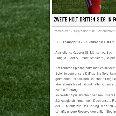
ZWEITE HOLT DRITTEN SIEG IN F
Posted on
17. September 2018
by
christoph
DJK Thanndorf II - FC Simbach b.L. II 4:2
Aufstellung
: Kagerer St., Münsch A., Bachma
Läng M., Eder A. Ersatz: Stadler M., Ostner 
Am zehnten Spieltag hatte man es mit dem T
Spiel, in dem unsere DJK gut ins Spiel kam
getretenen Eckball, den Rauchbart Siegfrie
aber ebenfalls gut mit und hatten Chancen,
zur 2:0 Führung.
Im zweiten Spielabschnitt begann unsere R
2:2-Ausgleich hinnehmen. Doch unsere Re
der 53. Minute zur 3:2-Führung. In der 78. 
schaffte unsere Reserve den dritten Sieg in