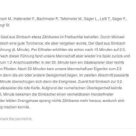
ch M., Hafeneder F., Bachmaier P., Tafelmeier M., Sager L., Leitl T., Sager F.,
ogl St.
 Gast aus Simbach etwas Zählbares im Freibachtal behalten. Durch Michael
gleich eine gute Torchance, die aber vergeben wurde. Der Gast aus Simbach
ührung (6. Minute). Per Elfmeter erhöhten sie schon nach 15 Minuten auf 2:0,
r. Nach dieser Führung fand unsere Mannschaft aber wieder ins Spiel zurück und
zum 1:2-Anschlusstreffer. In der 30. Minute kam ein Gästespieler über rechts
ken Pfosten. Nach 33 Minuten kam unsere Mannschaft per Eigentor zum 2:2
an dann die ein oder andere Gelegenheit liegen. Im zweiten Abschnitt passierte
inute überschlugen sich dann die Ereignisse. Zuerst traf Simbach zur 3:2
ästespieler die rote Karte. Aufgrund der numerischen Überlegenheit keimte
75. Minute bekamen die Simbacher einen vermeidbaren Handelfmeter
 der letzten Drangphase sprang nichts Zählbares mehr heraus, wodurch sich
eg machen konnte.
kmark the
permalink
.