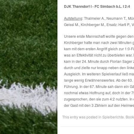
DJK Thanndorf I - FC Simbach b.L. I 2:4
Aufstellung
: Thalmeier A., Neumann T., Müns
Geissl M., Kirchberger M., Ersatz: Hartl P., V
Unsere erste Mannschaft wollte gegen den
Kirchberger hatte man nach zwei Minuten 
kam mit dem ersten Angriff gleich zur 1:0-F
was an Effektivität nicht zu überbieten wa
kam in der 24. Minute durch Florian Sager 
durch und zielte nur knapp neben den lin
Ausgleich. Im weiteren Spielverlauf ließ m
lange wenig Erwähnenswertes. Ab der 63. M
Führung. In der 67. Minute sah dann ein G
nochmal etwas Hoffnung auf, doch in der 
zugesprochen, den sie zum 4:2 nutzten. In
der Gast mit den 3 Zählern auf den Heimw
This entry was posted in
Spielberichte
. Boo