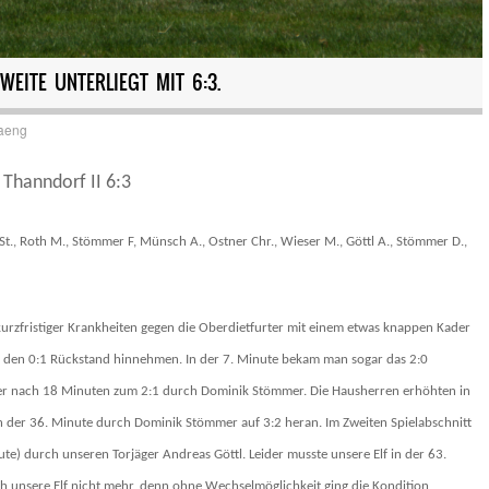
ZWEITE UNTERLIEGT MIT 6:3.
aeng
 Thanndorf II 6:3
l St., Roth M., Stömmer F, Münsch A., Ostner Chr., Wieser M., Göttl A., Stömmer D.,
rzfristiger Krankheiten gegen die Oberdietfurter mit einem etwas knappen Kader
 den 0:1 Rückstand hinnehmen. In der 7. Minute bekam man sogar das 2:0
aber nach 18 Minuten zum 2:1 durch Dominik Stömmer. Die Hausherren erhöhten in
in der 36. Minute durch Dominik Stömmer auf 3:2 heran. Im Zweiten Spielabschnitt
ute) durch unseren Torjäger Andreas Göttl. Leider musste unsere Elf in der 63.
h unsere Elf nicht mehr, denn ohne Wechselmöglichkeit ging die Kondition