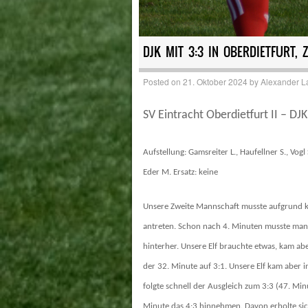
DJK MIT 3:3 IN OBERDIETFURT, 
Posted on
21. Oktober 2024
by
Alexander L
SV Eintracht Oberdietfurt II – DJK
Aufstellung: Gamsreiter L., Haufellner S., Vog
Eder M. Ersatz: keine
Unsere Zweite Mannschaft musste aufgrund ku
antreten. Schon nach 4. Minuten musste man
hinterher. Unsere Elf brauchte etwas, kam 
der 32. Minute auf 3:1. Unsere Elf kam aber 
folgte schnell der Ausgleich zum 3:3 (47. Min
Minute das 4:3 hinnehmen. Davon erholte sic