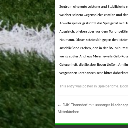
Zentrum eine gute Leistung und Stabilisierte 
welcher seinem Gegenspieler enteilte und den
Abwehrspieler grätschte das Spielgerät mit
Hi
Ausgleich, blieben aber vor dem Tor ungefähr
Neumann. Dieser setzte sich gegen den letzte
anschließend rächen, den in der 86. Minute 
wenig später Andreas Meier jeweils Gelb-Rot
Gelegenheit, die Sie aber liegen Ließen. Am
vergebenen Torchancen sehr bitter daherko
This entry was posted in
Spielberichte
. Boo
←
DJK Thanndorf mit unnötiger Niederla
Mitterkirchen
Post navigation