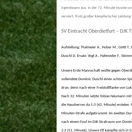
irgendwann aus. In der 72. Minute musste un
serviert. Trotz großer kämpferischer Leistung
SV Eintracht Oberdietfurt – DJK 
Aufstellung:
Thalmeier A.
, Huber M., Göttl T.
Duschl D. Ersatz: Vogl A., Hafeneder F., Stömm
Unsere Erste Mannschaft wollte gegen
Oberdi
vollendete Dominic Duschl einen schönen Spie
dran, denn nach einer Freistoßflanke von Luk
Nach 32. Minuten setzte Tobias Neumann mit 
die Hausherren da 1:3 (42. Minute) erzielen
Minuten-Strafe aufgebrummt. Im zweiten Durc
nach einem Foul im DJK Strafraum von Dominic
2:3 (51. Minute). Unsere Elf kämpfte sich in 