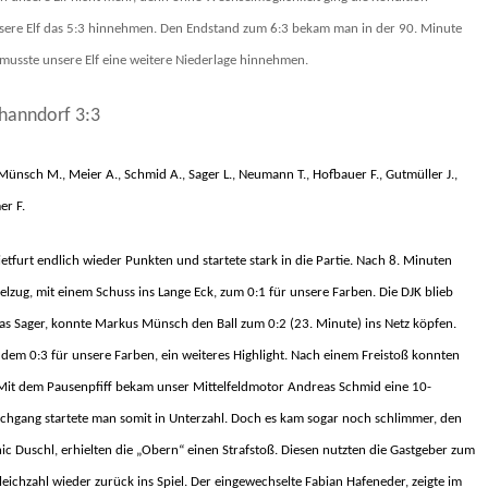
sere Elf das 5:3 hinnehmen. Den Endstand zum 6:3 bekam man in der 90. Minute
 musste unsere Elf eine weitere Niederlage hinnehmen.
Thanndorf 3:3
, Münsch M., Meier A., Schmid A., Sager L., Neumann T., Hofbauer F., Gutmüller J.,
er F.
etfurt endlich wieder Punkten und startete stark in die Partie. Nach 8. Minuten
lzug, mit einem Schuss ins Lange Eck, zum 0:1 für unsere Farben. Die DJK blieb
as Sager, konnte Markus Münsch den Ball zum 0:2 (23. Minute) ins Netz köpfen.
dem 0:3 für unsere Farben, ein weiteres Highlight. Nach einem Freistoß konnten
. Mit dem Pausenpfiff bekam unser Mittelfeldmotor Andreas Schmid eine 10-
hgang startete man somit in Unterzahl. Doch es kam sogar noch schlimmer, den
 Duschl, erhielten die „Obern“ einen Strafstoß. Diesen nutzten die Gastgeber zum
Gleichzahl wieder zurück ins Spiel. Der eingewechselte Fabian Hafeneder, zeigte im