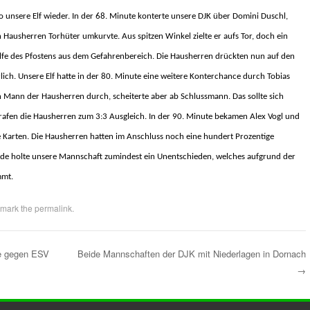
so unsere Elf wieder. In der 68. Minute konterte unsere DJK über Domini Duschl,
 Hausherren Torhüter umkurvte. Aus spitzen Winkel zielte er aufs Tor, doch ein
lfe
des Pfostens aus dem Gefahrenbereich.
Die Hausherren drückten nun auf den
lich. Unsere Elf hatte in der 80. Minute eine weitere Konterchance durch Tobias
n Mann der Hausherren durch, scheiterte aber ab Schlussmann. Das sollte sich
trafen die Hausherren zum 3:3 Ausgleich. In der 90. Minute bekamen Alex Vogl und
e Karten. Die Hausherren hatten im Anschluss noch eine hundert Prozentige
 Ende holte unsere Mannschaft zumindest ein Unentschieden, welches aufgrund der
mmt.
kmark the
permalink
.
ge gegen ESV
Beide Mannschaften der DJK mit Niederlagen in Dornach
→