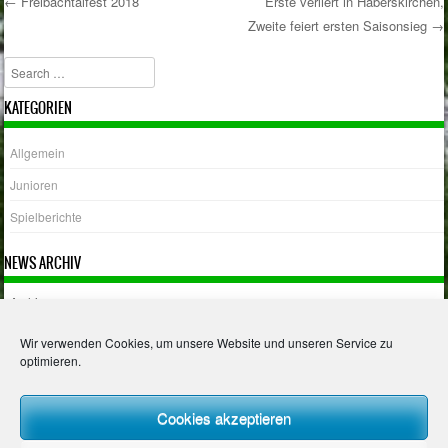
←
Freibachtalfest 2018
Erste verliert in Haberskirchen,
Zweite feiert ersten Saisonsieg
→
Post navigation
Search
KATEGORIEN
Allgemein
Junioren
Spielberichte
NEWS ARCHIV
Archiv
Wir verwenden Cookies, um unsere Website und unseren Service zu
optimieren.
Impressum
Cookies akzeptieren
Datenschutzerklärung