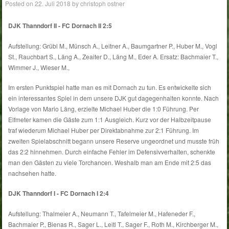
Posted on
22. Juli 2018
by
christoph ostner
DJK Thanndorf II - FC Dornach II 2:5
Aufstellung: Grübl M., Münsch A., Leitner A., Baumgartner P., Huber M., Vogl
St., Rauchbart S., Läng A., Zeaiter D., Läng M., Eder A. Ersatz: Bachmaier T.,
Wimmer J., Wieser M.,
Im ersten Punktspiel hatte man es mit Dornach zu tun. Es entwickelte sich
ein interessantes Spiel in dem unsere DJK gut dagegenhalten konnte. Nach
Vorlage von Mario Läng, erzielte Michael Huber die 1:0 Führung. Per
Elfmeter kamen die Gäste zum 1:1 Ausgleich. Kurz vor der Halbzeitpause
traf wiederum Michael Huber per Direktabnahme zur 2:1 Führung. Im
zweiten Spielabschnitt begann unsere Reserve ungeordnet und musste früh
das 2:2 hinnehmen. Durch einfache Fehler im Defensivverhalten, schenkte
man den Gästen zu viele Torchancen. Weshalb man am Ende mit 2:5 das
nachsehen hatte.
DJK Thanndorf I - FC Dornach I 2:4
Aufstellung: Thalmeier A., Neumann T., Tafelmeier M., Hafeneder F.,
Bachmaier P., Bienas R., Sager L., Leitl T., Sager F., Roth M., Kirchberger M.,