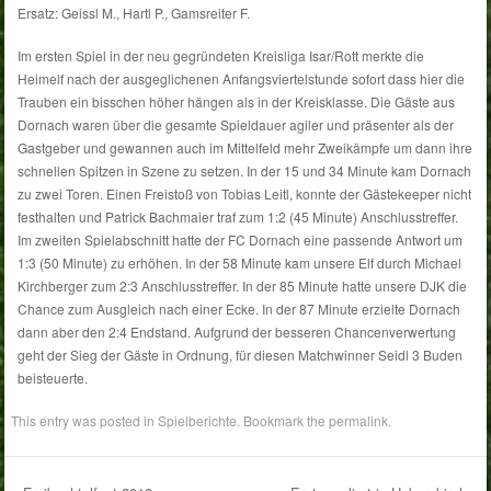
Ersatz: Geissl M., Hartl P., Gamsreiter F.
Im ersten Spiel in der neu gegründeten Kreisliga Isar/Rott merkte die
Heimelf nach der ausgeglichenen Anfangsviertelstunde sofort dass hier die
Trauben ein bisschen höher hängen als in der Kreisklasse. Die Gäste aus
Dornach waren über die gesamte Spieldauer agiler und präsenter als der
Gastgeber und gewannen auch im Mittelfeld mehr Zweikämpfe um dann ihre
schnellen Spitzen in Szene zu setzen. In der 15 und 34 Minute kam Dornach
zu zwei Toren. Einen Freistoß von Tobias Leitl, konnte der Gästekeeper nicht
festhalten und Patrick Bachmaier traf zum 1:2 (45 Minute) Anschlusstreffer.
Im zweiten Spielabschnitt hatte der FC Dornach eine passende Antwort um
1:3 (50 Minute) zu erhöhen. In der 58 Minute kam unsere Elf durch Michael
Kirchberger zum 2:3 Anschlusstreffer. In der 85 Minute hatte unsere DJK die
Chance zum Ausgleich nach einer Ecke. In der 87 Minute erzielte Dornach
dann aber den 2:4 Endstand. Aufgrund der besseren Chancenverwertung
geht der Sieg der Gäste in Ordnung, für diesen Matchwinner Seidl 3 Buden
beisteuerte.
This entry was posted in
Spielberichte
. Bookmark the
permalink
.