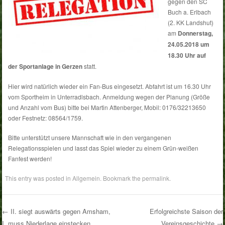
gegen den SC
Buch a. Erlbach
(2. KK Landshut)
am
Donnerstag,
24.05.2018 um
18.30 Uhr auf
der Sportanlage in Gerzen
statt.
Hier wird natürlich wieder ein Fan-Bus eingesetzt. Abfahrt ist um 16.30 Uhr
vom Sportheim in Unterradlsbach. Anmeldung wegen der Planung (Größe
und Anzahl vom Bus) bitte bei Martin Attenberger, Mobil: 0176/32213650
oder Festnetz: 08564/1759.
Bitte unterstützt unsere Mannschaft wie in den vergangenen
Relegationsspielen und lasst das Spiel wieder zu einem Grün-weißen
Fanfest werden!
This entry was posted in
Allgemein
. Bookmark the
permalink
.
←
II. siegt auswärts gegen Amsham,
Erfolgreichste Saison der
I. muss Niederlage einstecken
Vereinsgeschichte
→