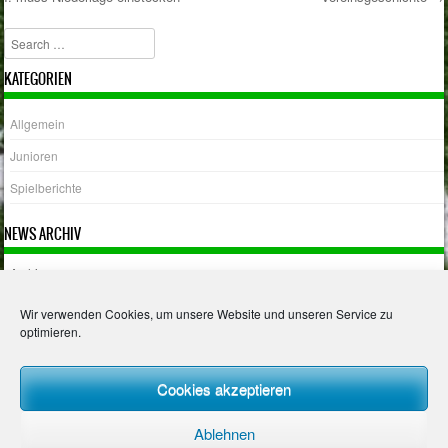
Post navigation
Search
KATEGORIEN
Allgemein
Junioren
Spielberichte
NEWS ARCHIV
Archiv
Wir verwenden Cookies, um unsere Website und unseren Service zu
optimieren.
Impressum
Cookies akzeptieren
Datenschutzerklärung
Ablehnen